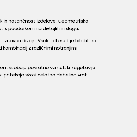
lik in natančnost izdelave. Geometrijska
 s poudarkom na detajlih in slogu.
epoznaven dizajn. Vsak odtenek je bil skrbno
kombinacij z različnimi notranjimi
zem vsebuje povratno vzmet, ki zagotavlja
 ki potekajo skozi celotno debelino vrat,