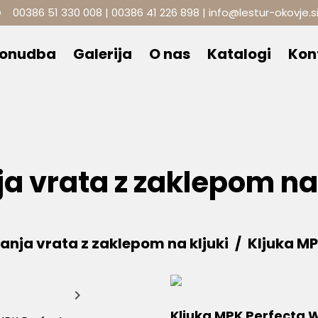
O
00386 51 330 008
|
00386 41 226 898
|
info@lestur-okovje.s
ponudba
Galerija
O nas
Katalogi
Kon
ja vrata z zaklepom na 
ranja vrata z zaklepom na kljuki
Kljuka M

Kljuka MPK Perfecta 