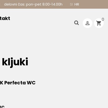
i
delovni čas: pon-pet 8.00-14.00h
SI
HR
takt
0

shopping_cart
kljuki
PK Perfecta WC
WC