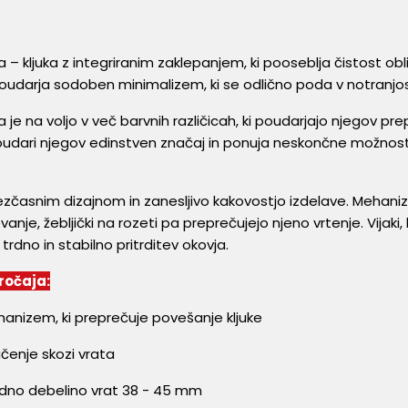
 – kljuka z integriranim zaklepanjem, ki pooseblja čistost ob
udarja sodoben minimalizem, ki se odlično poda v notranjost
 je na voljo v več barvnih različicah, ki poudarjajo njegov pr
oudari njegov edinstven značaj in ponuja neskončne možnosti 
ezčasnim dizajnom in zanesljivo kakovostjo izdelave. Mehani
nje, žebljički na rozeti pa preprečujejo njeno vrtenje. Vijaki,
trdno in stabilno pritrditev okovja.
 ročaja:
anizem, ki preprečuje povešanje kljuke
jačenje skozi vrata
rdno debelino vrat 38 - 45 mm