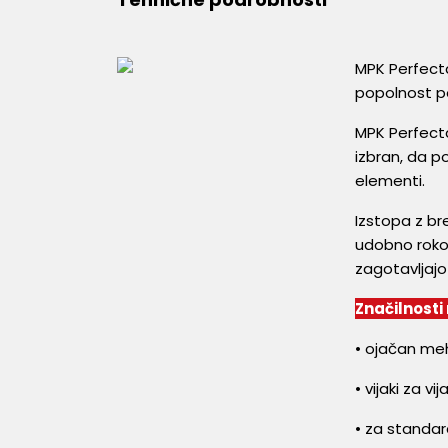
MPK Perfecta
popolnost po
MPK Perfecta
izbran, da p
elementi.
Izstopa z br
udobno rokova
zagotavljajo 
Značilnosti
• ojačan meh
• vijaki za vi
• za standa