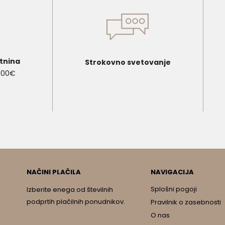
tnina
Strokovno svetovanje
 100€
NAČINI PLAČILA
NAVIGACIJA
Splošni pogoji
Izberite enega od številnih
podprtih plačilnih ponudnikov.
Pravilnik o zasebnosti
O nas