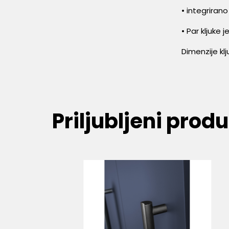
• integriran
• Par kljuke 
Dimenzije kl
Priljubljeni produ