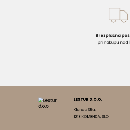
Brezplačna poš
pri nakupu nad
LESTUR D.O.O.
Klanec 35a,
1218 KOMENDA, SLO