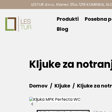
LESTUR d.o.o., Klanec 35a, 1218 KOMENDA, SL
Produkti
Posebna 
Blog
Kljuke za notran
Domov
Kljuke
Kljuke za not
