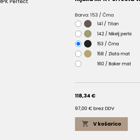
Barva: 153 / Črna
141
141 / Titan
/
142
142 / Nikelj perla
Titan
/
153
153 / Črna
Nikelj
/
perla
158
158 / Zlata mat
Črna
/
160
160 / Baker mat
Zlata
/
mat
Baker
mat
118,34 €
97,00 € brez DDV

V košarico