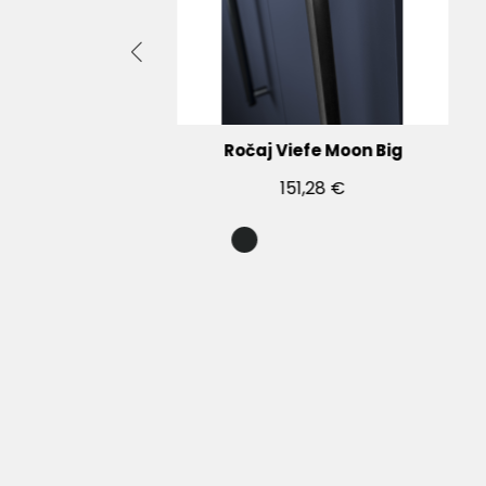
C
Ročaj Viefe Moon Big
151,28 €