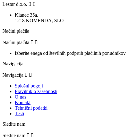
Lestur d.o.o.


Klanec 35a,
1218 KOMENDA, SLO
Načini plačila
Načini plačila


Izberite enega od številnih podprtih plačilnih ponudnikov.
Navigacija
Navigacija


Splošni pogoji
Pravilnik o zasebnosti
O nas
Kontakt
Tehnični podatki
Testi
Sledite nam
Sledite nam

