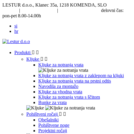
LESTUR d.o.o., Klanec 35a, 1218 KOMENDA, SLO
00386 51
330 008
|
00386 41 226 898
|
info@lestur-okovje.si
delovni čas:
pon-pet 8.00-14.00h
si
hr
Produkti


Kljuke


Kljuke za notranja vrata
Kljuke za notranja vrata z zaklepom na kljuki
Kljuke za notranja vrata na prstni odtis
Navodila za montažo
Kljuke za vhodna vrata
Kljuke za notranja vrata s ščitom
Bunke za vrata
Pohištveni ročaji


Obešalniki
Pohištvene noge
Projektni ročaji