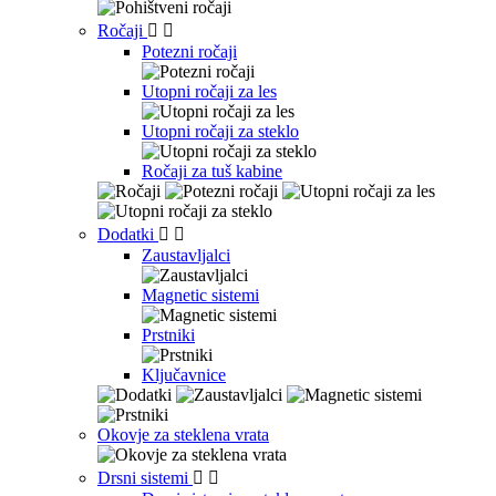
Ročaji


Potezni ročaji
Utopni ročaji za les
Utopni ročaji za steklo
Ročaji za tuš kabine
Dodatki


Zaustavljalci
Magnetic sistemi
Prstniki
Ključavnice
Okovje za steklena vrata
Drsni sistemi

